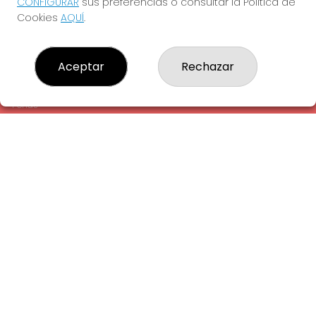
CONFIGURAR
sus preferencias o consultar la Política de
¿Quiénes somos?
Cookies
AQUÍ
.
Comprar lotería
Resultados
Contacto
Aceptar
Rechazar
Empresas
Comprar en SELAE
Peñas
Acceso
Registro
REDES SOCIALES
CONTACTO
ADMINISTRACION DE LOTERIAS: 1-LA AMETLLA DEL VALLES -
RECEPTOR OFICIAL: 13660
938430131
Clica aquí para contactar por WhatsApp
938430131