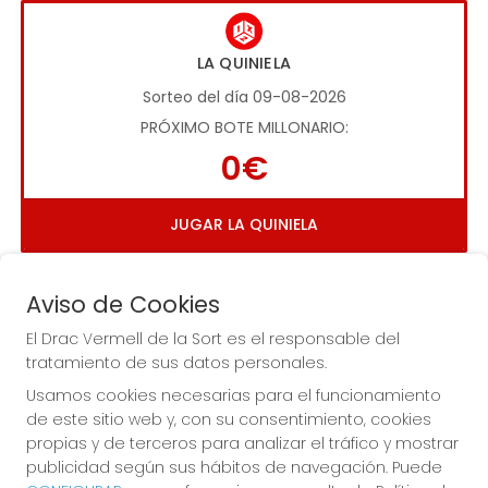
LA QUINIELA
Sorteo del día 09-08-2026
PRÓXIMO BOTE MILLONARIO:
0€
JUGAR LA QUINIELA
Aviso de Cookies
El Drac Vermell de la Sort es el responsable del
tratamiento de sus datos personales.
Usamos cookies necesarias para el funcionamiento
Imagen anterior
Imag
de este sitio web y, con su consentimiento, cookies
propias y de terceros para analizar el tráfico y mostrar
publicidad según sus hábitos de navegación. Puede
EL DRAC VERMELL DE LA SORT