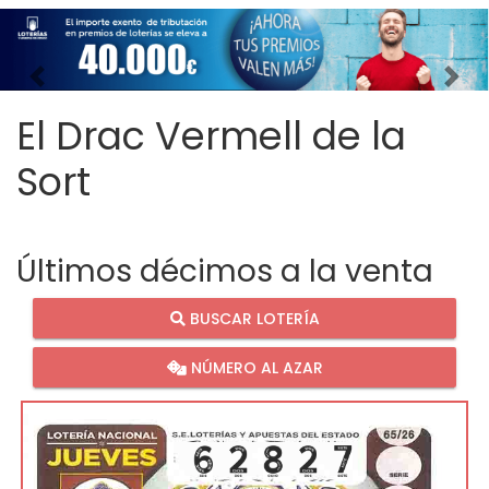
Imagen anterior
Imag
El Drac Vermell de la
Sort
Últimos décimos a la venta
BUSCAR LOTERÍA
NÚMERO AL AZAR