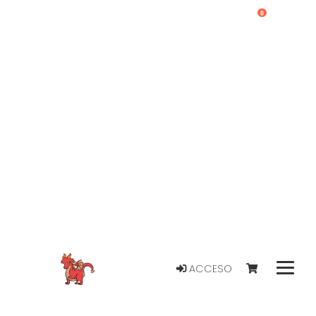
0
ACCESO