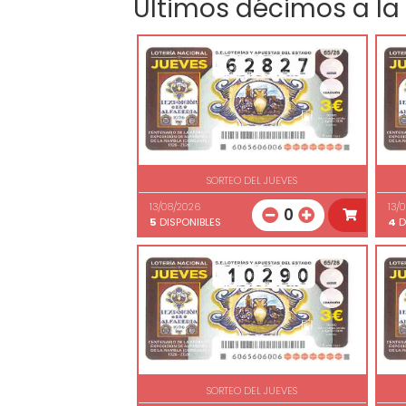
Últimos décimos a la
SORTEO DEL JUEVES
13/08/2026
13/
0
5
DISPONIBLES
4
D
SORTEO DEL JUEVES