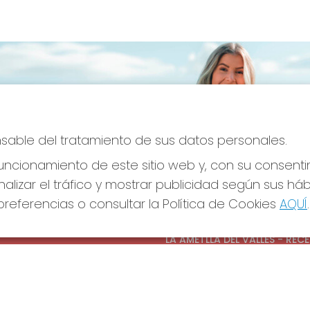
onsable del tratamiento de sus datos personales.
ncionamiento de este sitio web y, con su consenti
alizar el tráfico y mostrar publicidad según sus há
referencias o consultar la Política de Cookies
AQUÍ
.
S SOCIALES
CONTACTO
ADMINISTRACION DE LOTERIAS
LA AMETLLA DEL VALLES - REC
OFICIAL: 13660
938430131
Clica aquí para contactar por
WhatsApp
938430131