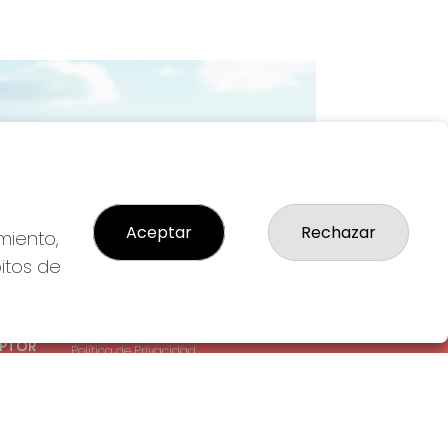
Imagen siguiente
Aceptar
Rechazar
miento,
bitos de
LEGAL
: 1-
Aviso Legal
EPTOR
Política de Privacidad
Política de Cookies
Condiciones de Compra
Tienda de Lotería Nacional
Pago aceptado con tarjeta