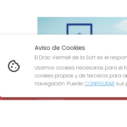
Aviso de Cookies
Imagen anterior
El Drac Vermell de la Sort es el resp
Usamos cookies necesarias para el fu
cookies propias y de terceros para an
navegación. Puede
CONFIGURAR
sus p
EL DRAC VERMELL DE LA SORT
REDE
¿Quiénes somos?
Comprar lotería
Resultados
Contacto
Empresas
Comprar en SELAE