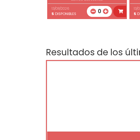
13/08/2026
13/
0
5
DISPONIBLES
5
D
Resultados de los últ