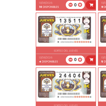
13/08/2026
13/
0
10
DISPONIBLES
9
DI
SORTEO DEL JUEVES
13/08/2026
13/
0
4
DISPONIBLES
5
D
SORTEO DEL JUEVES