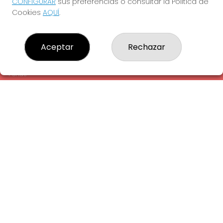
CONFIGURAR
sus preferencias o consultar la Política de
¿Quiénes somos?
Cookies
AQUÍ
.
Comprar lotería
Resultados
Contacto
Aceptar
Rechazar
Empresas
Comprar en SELAE
Peñas
Acceso
Registro
REDES SOCIALES
CONTACTO
ADMINISTRACION DE LOTERIAS: 1-LA AMETLLA DEL VALLES -
RECEPTOR OFICIAL: 13660
938430131
Clica aquí para contactar por WhatsApp
938430131