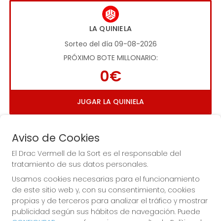
LA QUINIELA
Sorteo del día 09-08-2026
PRÓXIMO BOTE MILLONARIO:
0€
JUGAR LA QUINIELA
Aviso de Cookies
El Drac Vermell de la Sort es el responsable del
tratamiento de sus datos personales.
Usamos cookies necesarias para el funcionamiento
Imagen anterior
Imag
de este sitio web y, con su consentimiento, cookies
propias y de terceros para analizar el tráfico y mostrar
publicidad según sus hábitos de navegación. Puede
EL DRAC VERMELL DE LA SORT