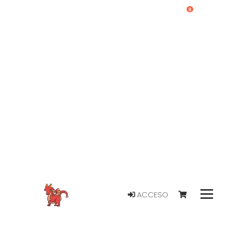
0
ACCESO