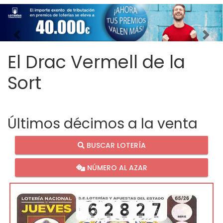
Imagen anterior
Imag
El Drac Vermell de la
Sort
Últimos décimos a la venta
BUSCAR LOTERÍA
NÚMERO AL AZAR