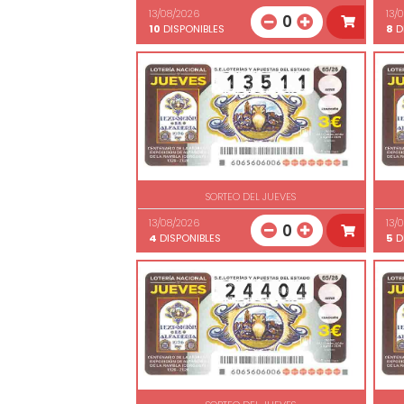
13/08/2026
13/
0
10
DISPONIBLES
8
D
SORTEO DEL JUEVES
13/08/2026
13/
0
4
DISPONIBLES
5
D