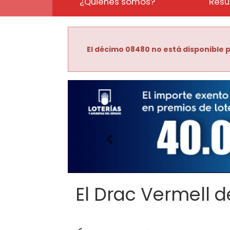
¿Quiénes somos?
Resu
El décimo 08480 no está disponible p
Imagen anterior
El Drac Vermell de