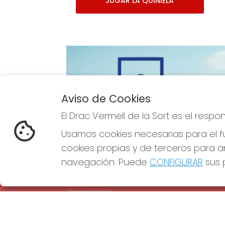
JUGAR LA QUINIELA
Aviso de Cookies
Imagen anterior
El Drac Vermell de la Sort es el resp
Usamos cookies necesarias para el fu
cookies propias y de terceros para an
navegación. Puede
CONFIGURAR
sus p
EL DRAC VERMELL DE LA SORT
REDE
¿Quiénes somos?
Comprar lotería
Resultados
Contacto
Empresas