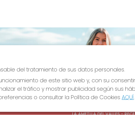
onsable del tratamiento de sus datos personales.
ncionamiento de este sitio web y, con su consenti
alizar el tráfico y mostrar publicidad según sus há
referencias o consultar la Política de Cookies
AQUÍ
.
S SOCIALES
CONTACTO
ADMINISTRACION DE LOTERIAS
LA AMETLLA DEL VALLES - REC
OFICIAL: 13660
938430131
Clica aquí para contactar por