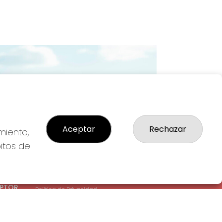
Imagen siguiente
Aceptar
Rechazar
miento,
bitos de
LEGAL
: 1-
Aviso Legal
EPTOR
Política de Privacidad
Política de Cookies
Condiciones de Compra
Tienda de Lotería Nacional