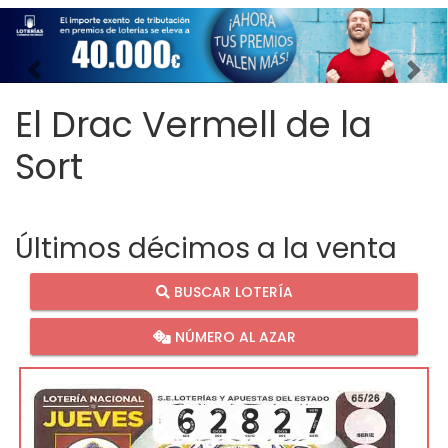
Imagen anterior
Imag
El Drac Vermell de la
Sort
Últimos décimos a la venta
BUSCAR LOTERÍA
NÚMERO AL AZAR