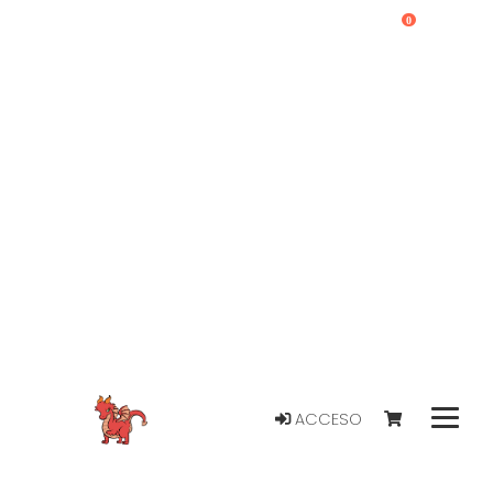
0
ACCESO