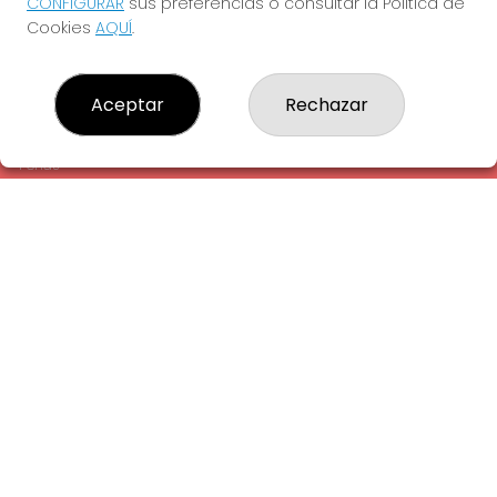
CONFIGURAR
sus preferencias o consultar la Política de
¿Quiénes somos?
Cookies
AQUÍ
.
Comprar lotería
Resultados
Contacto
Aceptar
Rechazar
Empresas
Comprar en SELAE
Peñas
Acceso
Registro
REDES SOCIALES
CONTACTO
ADMINISTRACION DE LOTERIAS: 1-LA AMETLLA DEL VALLES -
RECEPTOR OFICIAL: 13660
938430131
Clica aquí para contactar por WhatsApp
938430131