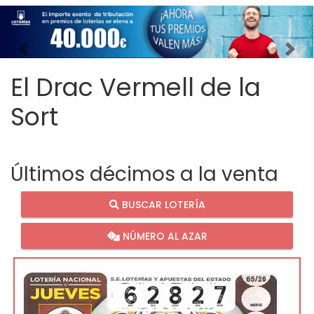
Imagen anterior
Imag
El Drac Vermell de la
Sort
Últimos décimos a la venta
BUSCAR LOTERÍA
NÚMERO AL AZAR