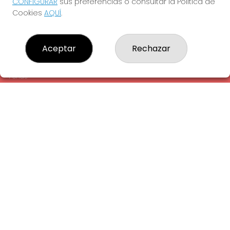
CONFIGURAR
sus preferencias o consultar la Política de
¿Quiénes somos?
Cookies
AQUÍ
.
Comprar lotería
Resultados
Contacto
Aceptar
Rechazar
Empresas
Comprar en SELAE
Peñas
Acceso
Registro
REDES SOCIALES
CONTACTO
ADMINISTRACION DE LOTERIAS: 1-LA AMETLLA DEL VALLES -
RECEPTOR OFICIAL: 13660
938430131
Clica aquí para contactar por WhatsApp
938430131