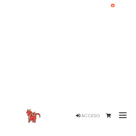
0
ACCESO