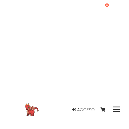
0
ACCESO