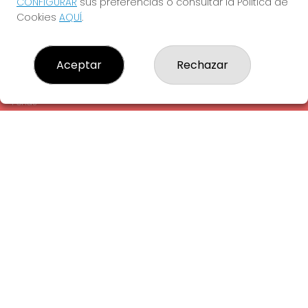
CONFIGURAR
sus preferencias o consultar la Política de
¿Quiénes somos?
Cookies
AQUÍ
.
Comprar lotería
Resultados
Contacto
Aceptar
Rechazar
Empresas
Comprar en SELAE
Peñas
Acceso
Registro
REDES SOCIALES
CONTACTO
ADMINISTRACION DE LOTERIAS: 1-LA AMETLLA DEL VALLES -
RECEPTOR OFICIAL: 13660
938430131
Clica aquí para contactar por WhatsApp
938430131