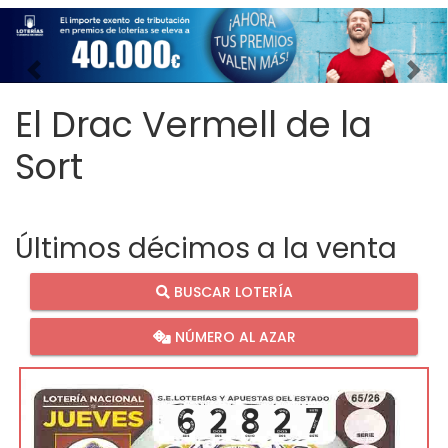
Imagen anterior
Imag
El Drac Vermell de la
Sort
Últimos décimos a la venta
BUSCAR LOTERÍA
NÚMERO AL AZAR