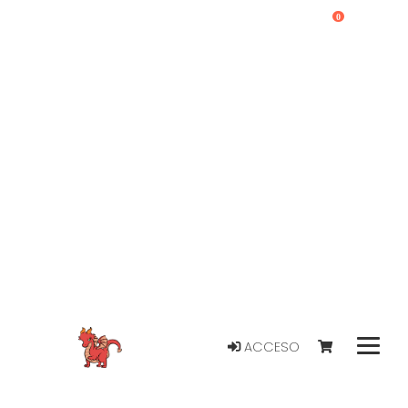
0
ACCESO