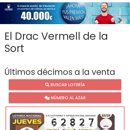
Imagen anterior
Imag
El Drac Vermell de la
Sort
Últimos décimos a la venta
BUSCAR LOTERÍA
NÚMERO AL AZAR