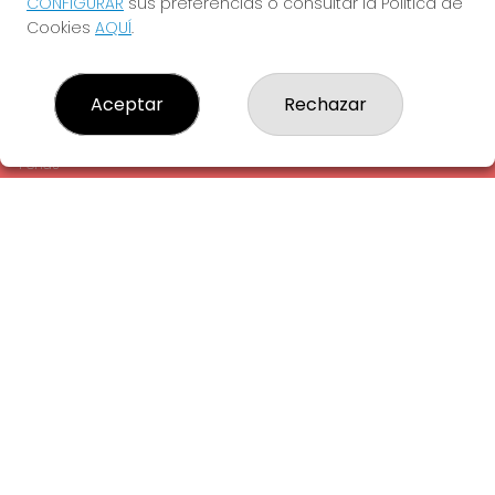
CONFIGURAR
sus preferencias o consultar la Política de
¿Quiénes somos?
Cookies
AQUÍ
.
Comprar lotería
Resultados
Contacto
Aceptar
Rechazar
Empresas
Comprar en SELAE
Peñas
Acceso
Registro
REDES SOCIALES
CONTACTO
ADMINISTRACION DE LOTERIAS: 1-LA AMETLLA DEL VALLES -
RECEPTOR OFICIAL: 13660
938430131
Clica aquí para contactar por WhatsApp
938430131