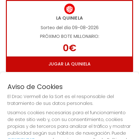
LA QUINIELA
Sorteo del día 09-08-2026
PRÓXIMO BOTE MILLONARIO:
0€
JUGAR LA QUINIELA
Aviso de Cookies
El Drac Vermell de la Sort es el responsable del
tratamiento de sus datos personales.
Usamos cookies necesarias para el funcionamiento
Imagen anterior
Imag
de este sitio web y, con su consentimiento, cookies
propias y de terceros para analizar el tráfico y mostrar
publicidad según sus hábitos de navegación. Puede
EL DRAC VERMELL DE LA SORT