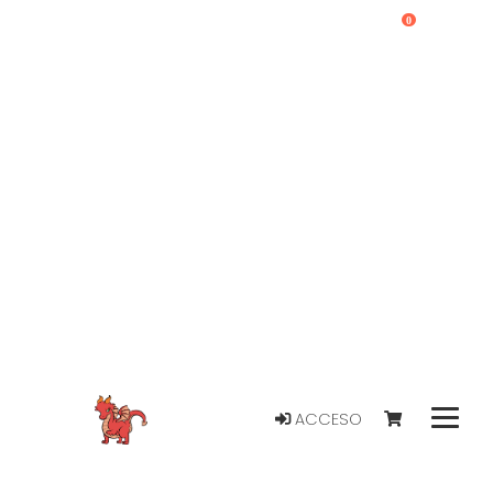
0
ACCESO