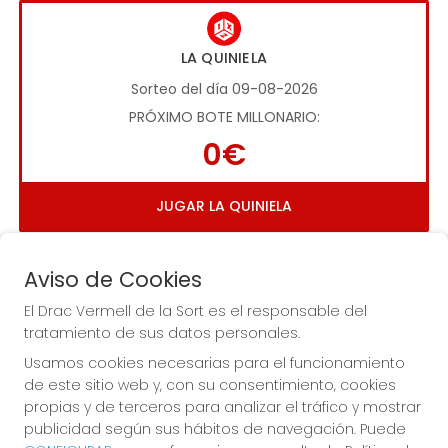
LA QUINIELA
Sorteo del día 09-08-2026
PRÓXIMO BOTE MILLONARIO:
0€
JUGAR LA QUINIELA
Aviso de Cookies
El Drac Vermell de la Sort es el responsable del
tratamiento de sus datos personales.
Usamos cookies necesarias para el funcionamiento
Imagen anterior
Imag
de este sitio web y, con su consentimiento, cookies
propias y de terceros para analizar el tráfico y mostrar
publicidad según sus hábitos de navegación. Puede
EL DRAC VERMELL DE LA SORT