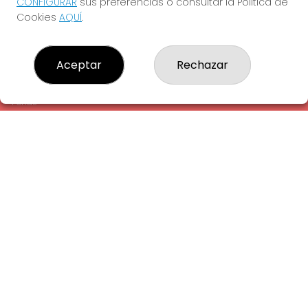
CONFIGURAR
sus preferencias o consultar la Política de
¿Quiénes somos?
Cookies
AQUÍ
.
Comprar lotería
Resultados
Contacto
Aceptar
Rechazar
Empresas
Comprar en SELAE
Peñas
Acceso
Registro
REDES SOCIALES
CONTACTO
ADMINISTRACION DE LOTERIAS: 1-LA AMETLLA DEL VALLES -
RECEPTOR OFICIAL: 13660
938430131
Clica aquí para contactar por WhatsApp
938430131