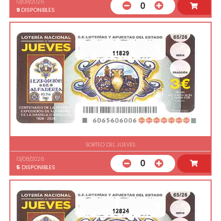
13/08/2026
0
9
DISPONIBLES
11829
SORTEO DEL JUEVES
13/08/2026
0
5
DISPONIBLES
12824