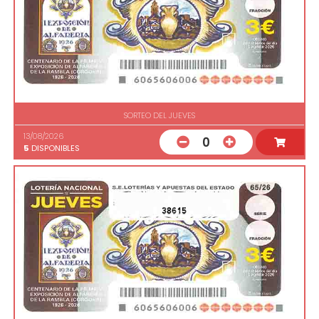
SORTEO DEL JUEVES
13/08/2026
0
5
DISPONIBLES
38615