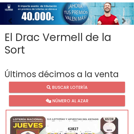
Imagen anterior
Imag
El Drac Vermell de la
Sort
Últimos décimos a la venta
BUSCAR LOTERÍA
NÚMERO AL AZAR
62827