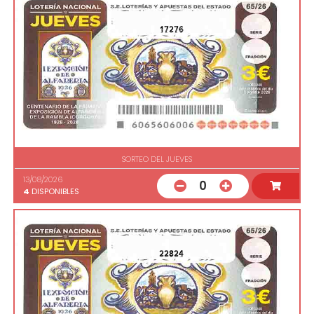
17276
SORTEO DEL JUEVES
13/08/2026
0
4
DISPONIBLES
22824