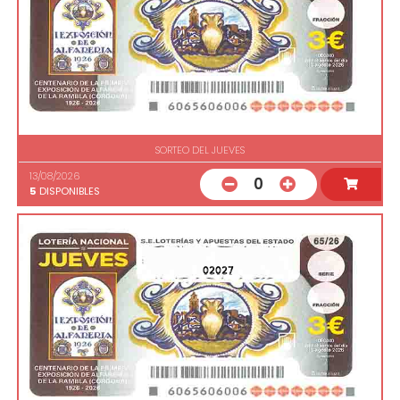
SORTEO DEL JUEVES
13/08/2026
0
5
DISPONIBLES
02027