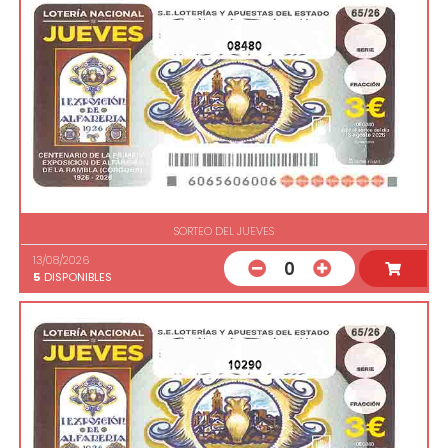
08480
SORTEO DEL JUEVES
13/08/2026
0
5
DISPONIBLES
10290