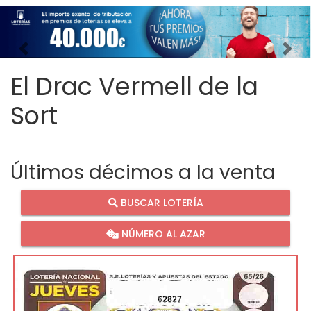
Imagen anterior
Imag
El Drac Vermell de la
Sort
Últimos décimos a la venta
BUSCAR LOTERÍA
NÚMERO AL AZAR
62827