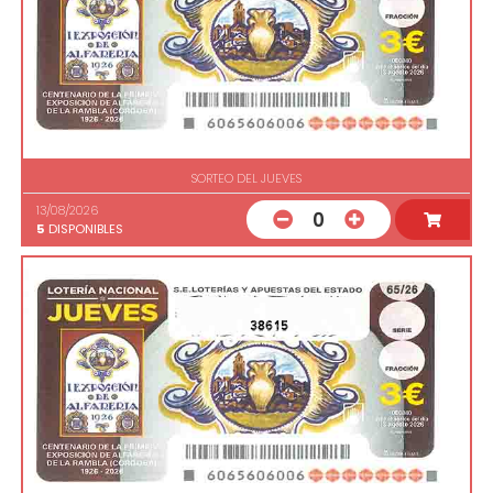
SORTEO DEL JUEVES
13/08/2026
0
5
DISPONIBLES
38615