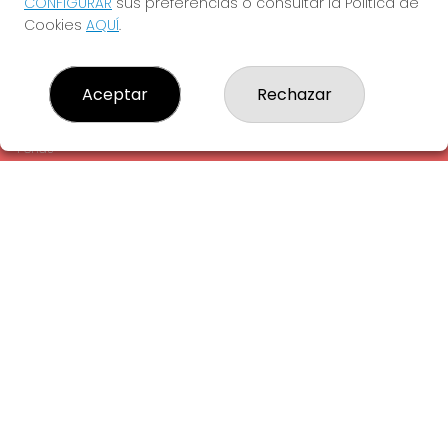
CONFIGURAR
sus preferencias o consultar la Política de
¿Quiénes somos?
Cookies
AQUÍ
.
Comprar lotería
Resultados
Contacto
Aceptar
Rechazar
Empresas
Comprar en SELAE
Peñas
Acceso
Registro
REDES SOCIALES
CONTACTO
ADMINISTRACION DE LOTERIAS: 1-LA AMETLLA DEL VALLES -
RECEPTOR OFICIAL: 13660
938430131
Clica aquí para contactar por WhatsApp
938430131