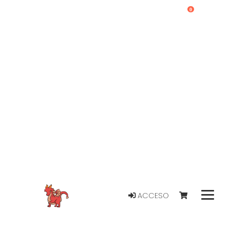
0
ACCESO