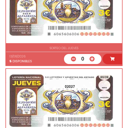
SORTEO DEL JUEVES
13/08/2026
0
5
DISPONIBLES
02027