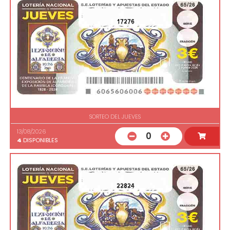
17276
SORTEO DEL JUEVES
13/08/2026
0
4
DISPONIBLES
22824