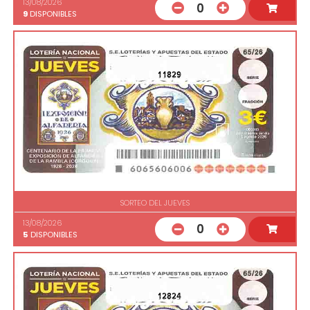
13/08/2026
0
9
DISPONIBLES
11829
SORTEO DEL JUEVES
13/08/2026
0
5
DISPONIBLES
12824