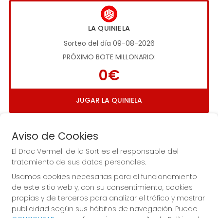
LA QUINIELA
Sorteo del día 09-08-2026
PRÓXIMO BOTE MILLONARIO:
0€
JUGAR LA QUINIELA
Aviso de Cookies
El Drac Vermell de la Sort es el responsable del
tratamiento de sus datos personales.
Usamos cookies necesarias para el funcionamiento
Imagen anterior
Imag
de este sitio web y, con su consentimiento, cookies
propias y de terceros para analizar el tráfico y mostrar
publicidad según sus hábitos de navegación. Puede
EL DRAC VERMELL DE LA SORT