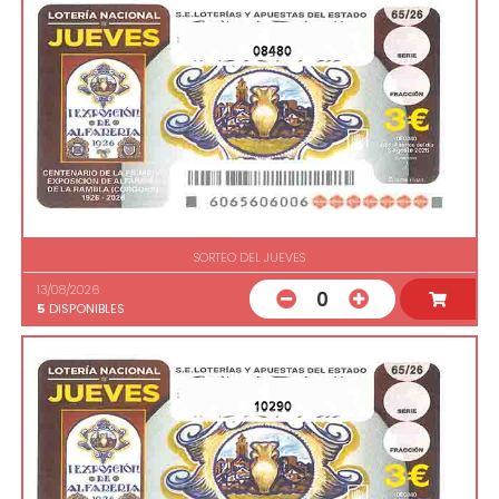
08480
SORTEO DEL JUEVES
13/08/2026
0
5
DISPONIBLES
10290