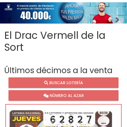
Imagen anterior
Imag
El Drac Vermell de la
Sort
Últimos décimos a la venta
BUSCAR LOTERÍA
NÚMERO AL AZAR