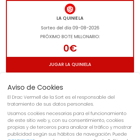
LA QUINIELA
Sorteo del día 09-08-2026
PRÓXIMO BOTE MILLONARIO:
0€
JUGAR LA QUINIELA
Aviso de Cookies
El Drac Vermell de la Sort es el responsable del
tratamiento de sus datos personales.
Usamos cookies necesarias para el funcionamiento
Imagen anterior
Imag
de este sitio web y, con su consentimiento, cookies
propias y de terceros para analizar el tráfico y mostrar
publicidad según sus hábitos de navegación. Puede
EL DRAC VERMELL DE LA SORT