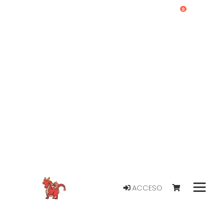
0
ACCESO