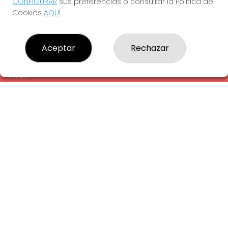
CONFIGURAR
sus preferencias o consultar la Política de
¿Quiénes somos?
Cookies
AQUÍ
.
Comprar lotería
Resultados
Contacto
Aceptar
Rechazar
Empresas
Comprar en SELAE
Peñas
Acceso
Registro
REDES SOCIALES
CONTACTO
ADMINISTRACION DE LOTERIAS: 1-LA AMETLLA DEL VALLES -
RECEPTOR OFICIAL: 13660
938430131
Clica aquí para contactar por WhatsApp
938430131