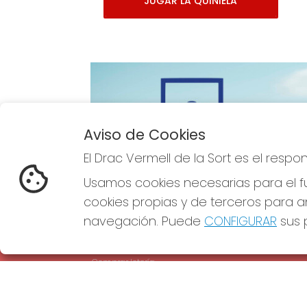
JUGAR LA QUINIELA
Aviso de Cookies
Imagen anterior
El Drac Vermell de la Sort es el resp
Usamos cookies necesarias para el fu
cookies propias y de terceros para an
navegación. Puede
CONFIGURAR
sus p
EL DRAC VERMELL DE LA SORT
REDE
¿Quiénes somos?
Comprar lotería
Resultados
Contacto
Empresas