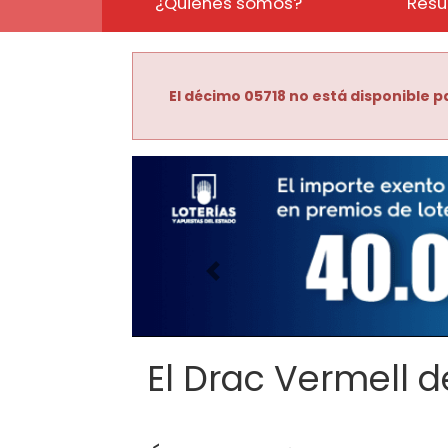
¿Quiénes somos?
Resu
El décimo 05718 no está disponible pa
Imagen anterior
El Drac Vermell de