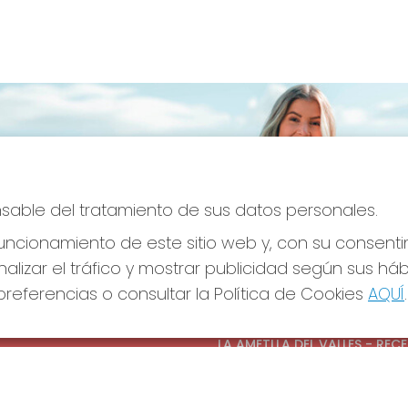
onsable del tratamiento de sus datos personales.
ncionamiento de este sitio web y, con su consenti
alizar el tráfico y mostrar publicidad según sus há
referencias o consultar la Política de Cookies
AQUÍ
.
S SOCIALES
CONTACTO
ADMINISTRACION DE LOTERIAS
LA AMETLLA DEL VALLES - REC
OFICIAL: 13660
938430131
Clica aquí para contactar por