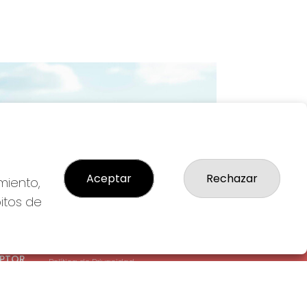
Imagen siguiente
Aceptar
Rechazar
miento,
bitos de
LEGAL
: 1-
Aviso Legal
EPTOR
Política de Privacidad
Política de Cookies
Condiciones de Compra
Tienda de Lotería Nacional