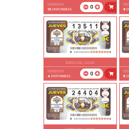
13/08/2026
13/
0
10
DISPONIBLES
8
D
SORTEO DEL JUEVES
13/08/2026
13/
0
4
DISPONIBLES
5
D