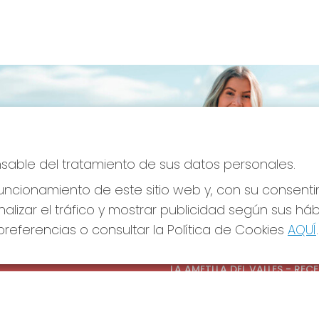
onsable del tratamiento de sus datos personales.
ncionamiento de este sitio web y, con su consenti
alizar el tráfico y mostrar publicidad según sus há
referencias o consultar la Política de Cookies
AQUÍ
.
S SOCIALES
CONTACTO
ADMINISTRACION DE LOTERIAS
LA AMETLLA DEL VALLES - REC
OFICIAL: 13660
938430131
Clica aquí para contactar por