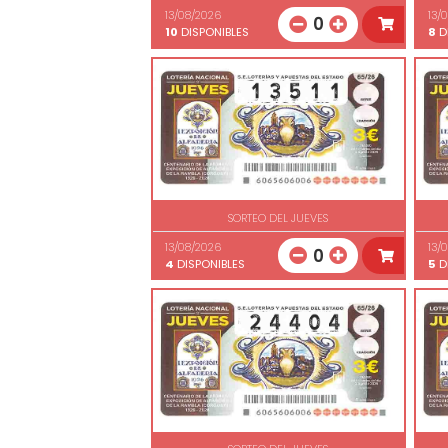
13/08/2026
13/
0
10
DISPONIBLES
8
D
SORTEO DEL JUEVES
13/08/2026
13/
0
4
DISPONIBLES
5
D