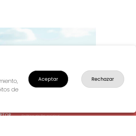
Imagen siguiente
Aceptar
Rechazar
miento,
bitos de
LEGAL
: 1-
Aviso Legal
EPTOR
Política de Privacidad
Política de Cookies
Condiciones de Compra
Tienda de Lotería Nacional