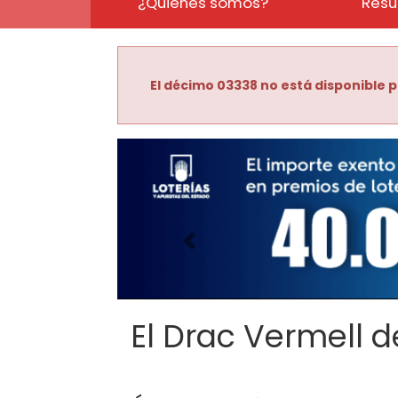
¿Quiénes somos?
Resu
El décimo 03338 no está disponible p
Imagen anterior
El Drac Vermell de