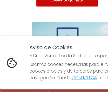
JUGAR LA QUINIELA
Aviso de Cookies
Imagen anterior
El Drac Vermell de la Sort es el resp
Usamos cookies necesarias para el fu
cookies propias y de terceros para an
navegación. Puede
CONFIGURAR
sus p
EL DRAC VERMELL DE LA SORT
REDE
¿Quiénes somos?
Comprar lotería
Resultados
Contacto
Empresas