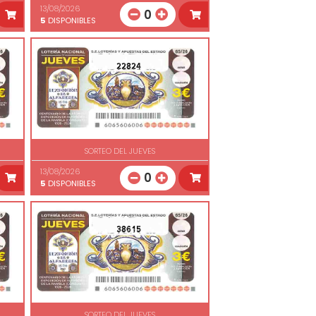
13/08/2026
0
5
DISPONIBLES
22824
SORTEO DEL JUEVES
13/08/2026
0
5
DISPONIBLES
38615
SORTEO DEL JUEVES