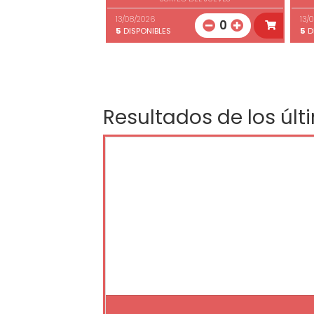
13/08/2026
13/
0
5
DISPONIBLES
5
D
Resultados de los últ