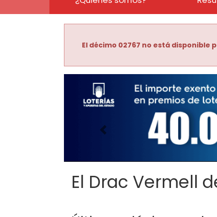
El décimo 02767 no está disponible p
Imagen anterior
El Drac Vermell de