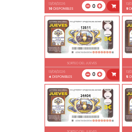
13/08/2026
13/
0
10
DISPONIBLES
9
DI
13511
SORTEO DEL JUEVES
13/08/2026
13/
0
4
DISPONIBLES
5
D
24404
SORTEO DEL JUEVES