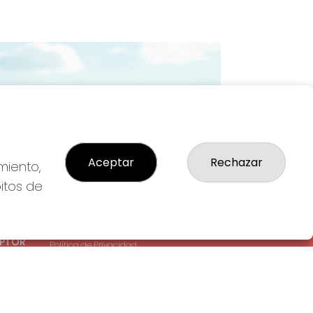
Imagen siguiente
Aceptar
Rechazar
miento,
bitos de
LEGAL
: 1-
Aviso Legal
EPTOR
Política de Privacidad
Política de Cookies
Condiciones de Compra
Tienda de Lotería Nacional
Pago aceptado con tarjeta