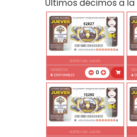
Últimos décimos a la
62827
SORTEO DEL JUEVES
13/08/2026
13/
0
5
DISPONIBLES
4
D
10290
SORTEO DEL JUEVES