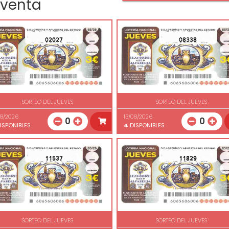
 venta
02027
08338
SORTEO DEL JUEVES
SORTEO DEL JUEVES
08/2026
13/08/2026
0
0
ISPONIBLES
4
DISPONIBLES
11537
11829
SORTEO DEL JUEVES
SORTEO DEL JUEVES