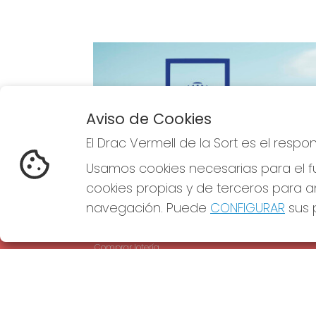
Aviso de Cookies
Imagen anterior
El Drac Vermell de la Sort es el resp
Usamos cookies necesarias para el fu
cookies propias y de terceros para an
navegación. Puede
CONFIGURAR
sus p
EL DRAC VERMELL DE LA SORT
REDE
¿Quiénes somos?
Comprar lotería
Resultados
Contacto
Empresas
Comprar en SELAE