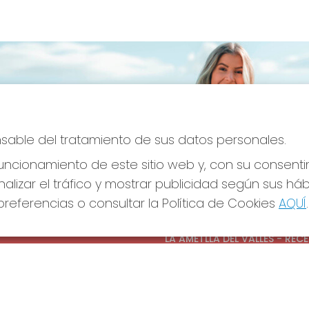
onsable del tratamiento de sus datos personales.
ncionamiento de este sitio web y, con su consenti
alizar el tráfico y mostrar publicidad según sus há
referencias o consultar la Política de Cookies
AQUÍ
.
S SOCIALES
CONTACTO
ADMINISTRACION DE LOTERIAS
LA AMETLLA DEL VALLES - REC
OFICIAL: 13660
938430131
Clica aquí para contactar por
WhatsApp
938430131