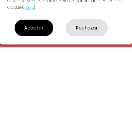
CONFIGURAR
sus preferencias o consultar la Política de
¿Quiénes somos?
Cookies
AQUÍ
.
Comprar lotería
Resultados
Contacto
Aceptar
Rechazar
Empresas
Comprar en SELAE
Peñas
Acceso
Registro
REDES SOCIALES
CONTACTO
ADMINISTRACION DE LOTERIAS: 1-LA AMETLLA DEL VALLES -
RECEPTOR OFICIAL: 13660
938430131
Clica aquí para contactar por WhatsApp
938430131