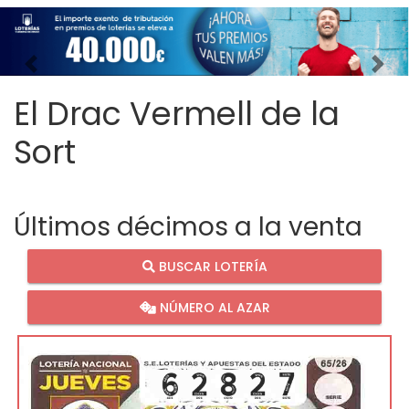
Imagen anterior
Imag
El Drac Vermell de la
Sort
Últimos décimos a la venta
BUSCAR LOTERÍA
NÚMERO AL AZAR