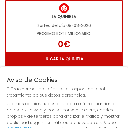
LA QUINIELA
Sorteo del día 09-08-2026
PRÓXIMO BOTE MILLONARIO:
0€
JUGAR LA QUINIELA
Aviso de Cookies
El Drac Vermell de la Sort es el responsable del
tratamiento de sus datos personales.
Usamos cookies necesarias para el funcionamiento
Imagen anterior
Imag
de este sitio web y, con su consentimiento, cookies
propias y de terceros para analizar el tráfico y mostrar
publicidad según sus hábitos de navegación. Puede
EL DRAC VERMELL DE LA SORT