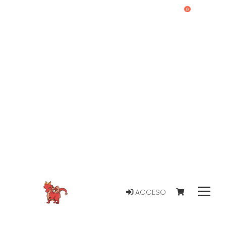
0
ACCESO