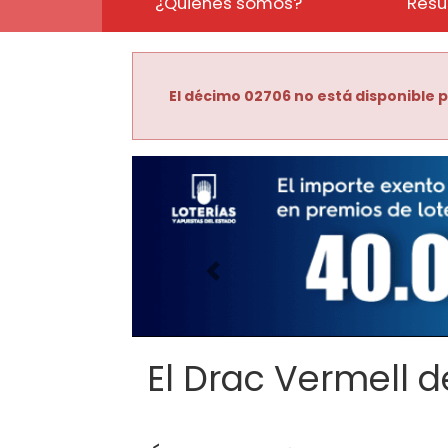
¿Quiénes somos?
Resu
El décimo 02706 no está disponible p
Imagen anterior
El Drac Vermell de