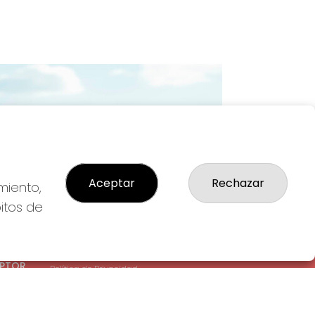
Imagen siguiente
Aceptar
Rechazar
miento,
bitos de
LEGAL
: 1-
Aviso Legal
EPTOR
Política de Privacidad
Política de Cookies
Condiciones de Compra
Tienda de Lotería Nacional