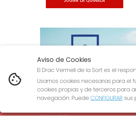
JUGAR LA QUINIELA
Aviso de Cookies
Imagen anterior
El Drac Vermell de la Sort es el resp
Usamos cookies necesarias para el fu
cookies propias y de terceros para an
navegación. Puede
CONFIGURAR
sus p
EL DRAC VERMELL DE LA SORT
REDE
¿Quiénes somos?
Comprar lotería
Resultados
Contacto
Empresas