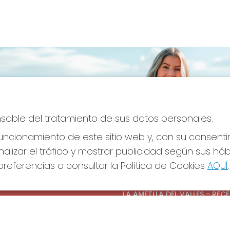
onsable del tratamiento de sus datos personales.
ncionamiento de este sitio web y, con su consenti
alizar el tráfico y mostrar publicidad según sus há
referencias o consultar la Política de Cookies
AQUÍ
.
S SOCIALES
CONTACTO
ADMINISTRACION DE LOTERIAS
LA AMETLLA DEL VALLES - REC
OFICIAL: 13660
938430131
Clica aquí para contactar por