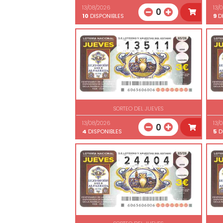
13/08/2026
13/
0
10
DISPONIBLES
9
DI
SORTEO DEL JUEVES
13/08/2026
13/
0
4
DISPONIBLES
5
D