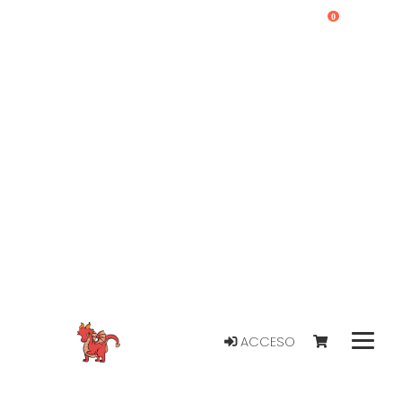
0
ACCESO