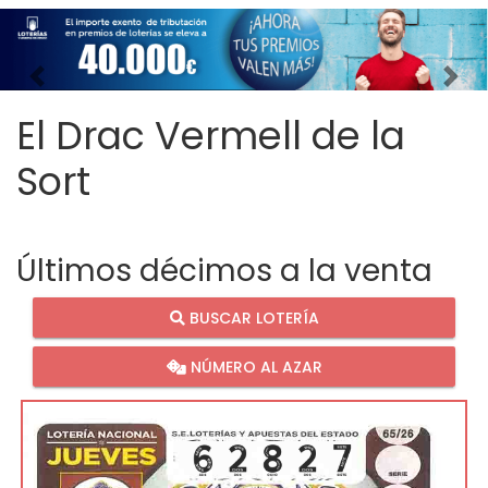
Imagen anterior
Imag
El Drac Vermell de la
Sort
Últimos décimos a la venta
BUSCAR LOTERÍA
NÚMERO AL AZAR