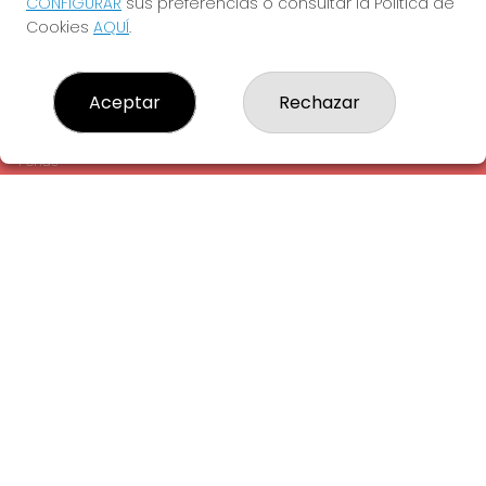
CONFIGURAR
sus preferencias o consultar la Política de
¿Quiénes somos?
Cookies
AQUÍ
.
Comprar lotería
Resultados
Contacto
Aceptar
Rechazar
Empresas
Comprar en SELAE
Peñas
Acceso
Registro
REDES SOCIALES
CONTACTO
ADMINISTRACION DE LOTERIAS: 1-LA AMETLLA DEL VALLES -
RECEPTOR OFICIAL: 13660
938430131
Clica aquí para contactar por WhatsApp
938430131