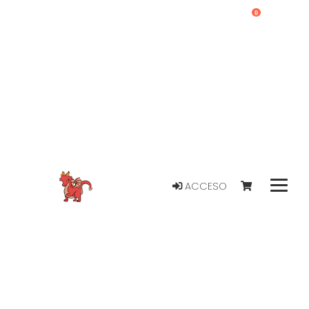
0
ACCESO