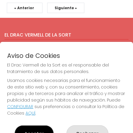
« Anterior
Siguiente »
EL DRAC VERMELL DE LA SORT
¿Quiénes somos?
Comprar lotería
Aviso de Cookies
Resultados
Contacto
El Drac Vermell de la Sort es el responsable del
Empresas
tratamiento de sus datos personales.
Comprar en SELAE
Usamos cookies necesarias para el funcionamiento
Peñas
de este sitio web y, con su consentimiento, cookies
Acceso
propias y de terceros para analizar el tráfico y mostrar
Registro
publicidad según sus hábitos de navegación. Puede
CONFIGURAR
sus preferencias o consultar la Política de
REDES SOCIALES
Cookies
AQUÍ
.