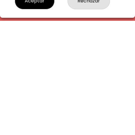
Aceptar
Rechazar
CONTACTO
ADMINISTRACION DE LOTERIAS: 1-LA AMETLLA DEL VALLES -
RECEPTOR OFICIAL: 13660
938430131
Clica aquí para contactar por WhatsApp
938430131
info@eldracvermelldelasort.es
C.C. S. JORDI-CRTA.NACIONAL 152 KM 34
L' Ametlla Del Vallès, 08480
(Barcelona) España
LEGAL
Aviso Legal
Política de Privacidad
Política de Cookies
Condiciones de Compra
Tienda de Lotería Nacional
Pago aceptado con tarjeta
Juego responsable. Solo mayores de edad.