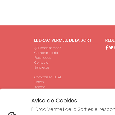
EL DRAC VERMELL DE LA SORT
REDE
¿Quiénes somos?
Comprar lotería
Resultados
Contacto
Empresas
Comprar en SELAE
Peñas
Acceso
Registro
Aviso de Cookies
El Drac Vermell de la Sort es el resp