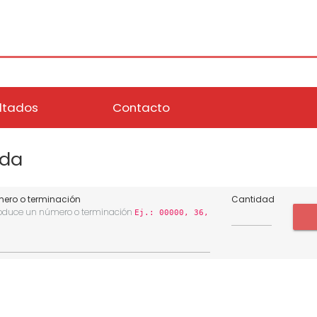
ltados
Contacto
eda
ero o terminación
Cantidad
roduce un número o terminación
Ej.: 00000, 36,