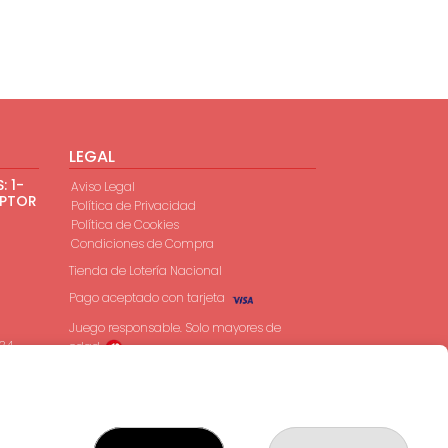
LEGAL
: 1-
Aviso Legal
EPTOR
Política de Privacidad
Política de Cookies
Condiciones de Compra
Tienda de Lotería Nacional
Pago aceptado con tarjeta
Juego responsable. Solo mayores de
 34
edad.