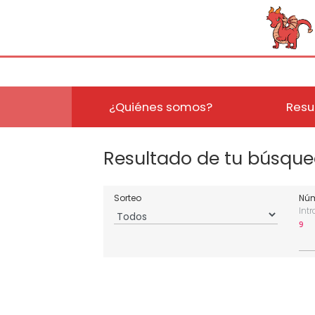
¿Quiénes somos?
Resu
Resultado de tu búsqu
Sorteo
Núm
Int
9