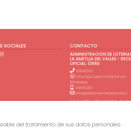
S SOCIALES
CONTACTO
ADMINISTRACION DE LOTERIAS
LA AMETLLA DEL VALLES - REC
OFICIAL: 13660
938430131
Clica aquí para contactar por
WhatsApp
938430131
info@eldracvermelldelasort.es
C.C. S. JORDI-CRTA.NACIONAL 152 KM
L' Ametlla Del Vallès, 08480
(Barcelona) España
onsable del tratamiento de sus datos personales.