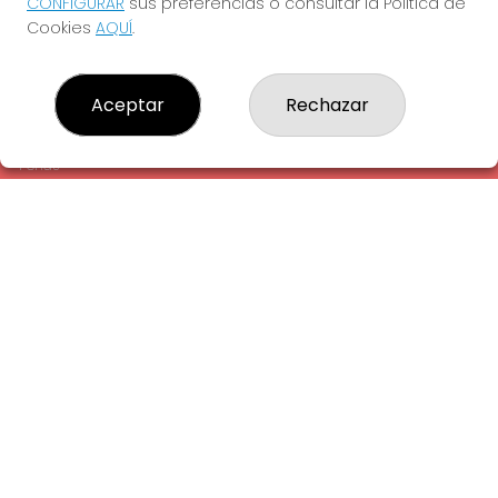
CONFIGURAR
sus preferencias o consultar la Política de
¿Quiénes somos?
Cookies
AQUÍ
.
Comprar lotería
Resultados
Contacto
Aceptar
Rechazar
Empresas
Comprar en SELAE
Peñas
Acceso
Registro
REDES SOCIALES
CONTACTO
ADMINISTRACION DE LOTERIAS: 1-LA AMETLLA DEL VALLES -
RECEPTOR OFICIAL: 13660
938430131
Clica aquí para contactar por WhatsApp
938430131