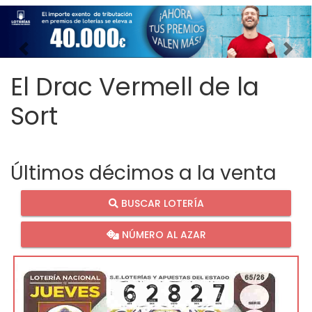
Imagen anterior
Imag
El Drac Vermell de la
Sort
Últimos décimos a la venta
BUSCAR LOTERÍA
NÚMERO AL AZAR