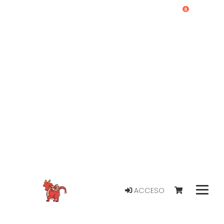
0
ACCESO