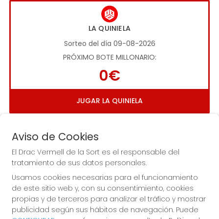
LA QUINIELA
Sorteo del día 09-08-2026
PRÓXIMO BOTE MILLONARIO:
0€
JUGAR LA QUINIELA
Aviso de Cookies
El Drac Vermell de la Sort es el responsable del
tratamiento de sus datos personales.
Usamos cookies necesarias para el funcionamiento
Imagen anterior
Imag
de este sitio web y, con su consentimiento, cookies
propias y de terceros para analizar el tráfico y mostrar
publicidad según sus hábitos de navegación. Puede
EL DRAC VERMELL DE LA SORT