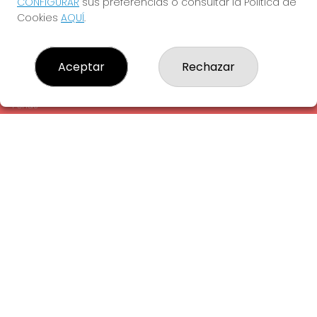
CONFIGURAR
sus preferencias o consultar la Política de
¿Quiénes somos?
Cookies
AQUÍ
.
Comprar lotería
Resultados
Contacto
Aceptar
Rechazar
Empresas
Comprar en SELAE
Peñas
Acceso
Registro
REDES SOCIALES
CONTACTO
ADMINISTRACION DE LOTERIAS: 1-LA AMETLLA DEL VALLES -
RECEPTOR OFICIAL: 13660
938430131
Clica aquí para contactar por WhatsApp
938430131