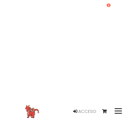
0
ACCESO