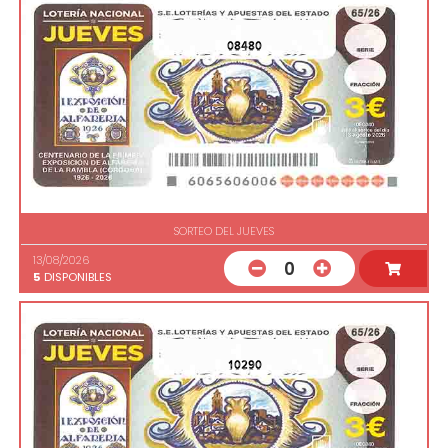
08480
SORTEO DEL JUEVES
13/08/2026
0
5
DISPONIBLES
10290