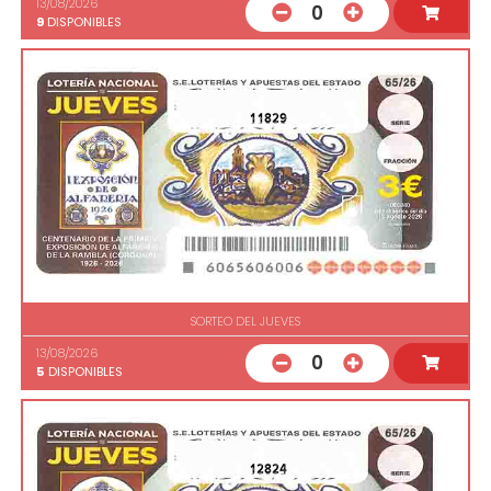
13/08/2026
0
9
DISPONIBLES
11829
SORTEO DEL JUEVES
13/08/2026
0
5
DISPONIBLES
12824