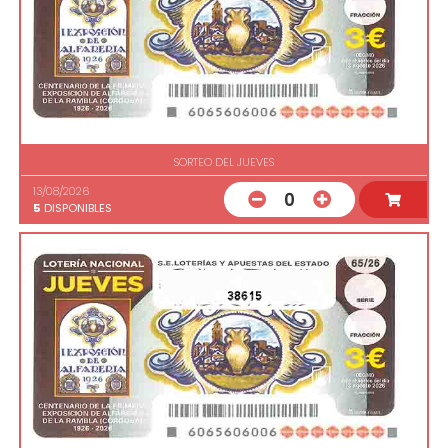
SORTEO DEL JUEVES
13/08/2026
0
5
DISPONIBLES
38615