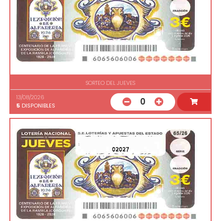
SORTEO DEL JUEVES
13/08/2026
0
5
DISPONIBLES
02027