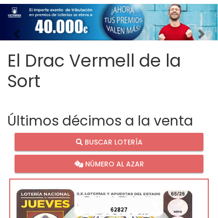
Imagen anterior
Imag
El Drac Vermell de la
Sort
Últimos décimos a la venta
BUSCAR LOTERÍA
NÚMERO AL AZAR
62827