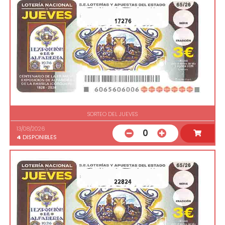
17276
SORTEO DEL JUEVES
13/08/2026
0
4
DISPONIBLES
22824