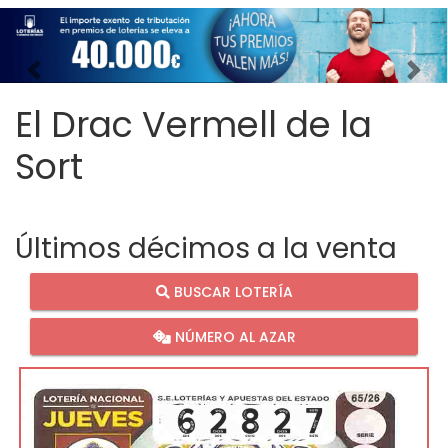
Imagen anterior
Imag
El Drac Vermell de la
Sort
Últimos décimos a la venta
BUSCAR LOTERÍA
NÚMERO AL AZAR