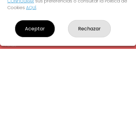
CONFIGURAR
sus preferencias o consultar la Política de
¿Quiénes somos?
Cookies
AQUÍ
.
Comprar lotería
Resultados
Contacto
Aceptar
Rechazar
Empresas
Comprar en SELAE
Peñas
Acceso
Registro
REDES SOCIALES
CONTACTO
ADMINISTRACION DE LOTERIAS: 1-LA AMETLLA DEL VALLES -
RECEPTOR OFICIAL: 13660
938430131
Clica aquí para contactar por WhatsApp
938430131