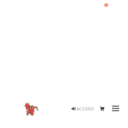
0
ACCESO