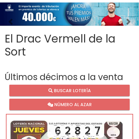
Imagen anterior
Imag
El Drac Vermell de la
Sort
Últimos décimos a la venta
BUSCAR LOTERÍA
NÚMERO AL AZAR