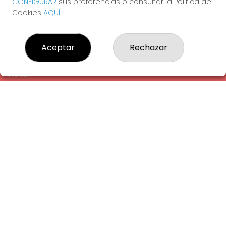
CONFIGURAR
sus preferencias o consultar la Política de
¿Quiénes somos?
Cookies
AQUÍ
.
Comprar lotería
Resultados
Contacto
Aceptar
Rechazar
Empresas
Comprar en SELAE
Peñas
Acceso
Registro
REDES SOCIALES
CONTACTO
ADMINISTRACION DE LOTERIAS: 1-LA AMETLLA DEL VALLES -
RECEPTOR OFICIAL: 13660
938430131
Clica aquí para contactar por WhatsApp
938430131