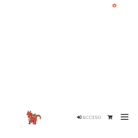
0
ACCESO