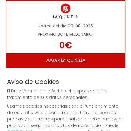
LA QUINIELA
Sorteo del día 09-08-2026
PRÓXIMO BOTE MILLONARIO:
0€
JUGAR LA QUINIELA
Aviso de Cookies
El Drac Vermell de la Sort es el responsable del
tratamiento de sus datos personales.
Usamos cookies necesarias para el funcionamiento
Imagen anterior
Imag
de este sitio web y, con su consentimiento, cookies
propias y de terceros para analizar el tráfico y mostrar
publicidad según sus hábitos de navegación. Puede
EL DRAC VERMELL DE LA SORT